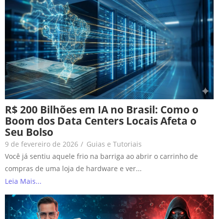
R$ 200 Bilhões em IA no Brasil: Como o
Boom dos Data Centers Locais Afeta o
Seu Bolso
9 de fevereiro de 2026
/
Guias e Tutoriais
Você já sentiu aquele frio na barriga ao abrir o carrinho de
compras de uma loja de hardware e ver...
Leia Mais...