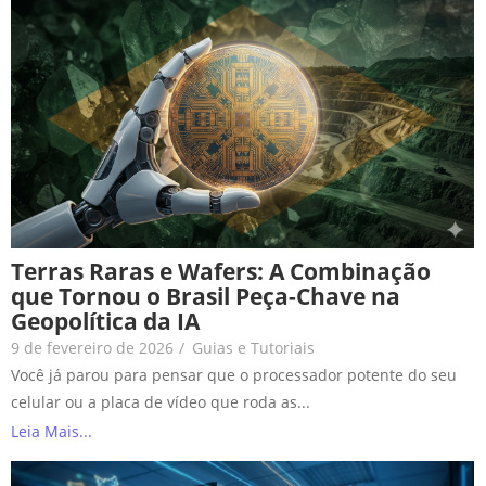
Terras Raras e Wafers: A Combinação
que Tornou o Brasil Peça-Chave na
Geopolítica da IA
9 de fevereiro de 2026
/
Guias e Tutoriais
Você já parou para pensar que o processador potente do seu
celular ou a placa de vídeo que roda as...
Leia Mais...