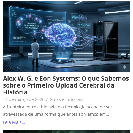
Alex W. G. e Eon Systems: O que Sabemos
sobre o Primeiro Upload Cerebral da
História
16 de março de 2026
/
Guias e Tutoriais
A fronteira entre a biologia e a tecnologia acaba de ser
atravessada de uma forma que antes só víamos em...
Leia Mais...