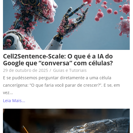
Cell2Sentence-Scale: O que é a IA do
Google que “conversa” com células?
29 de outubro de 2025
/
Guias e Tutoriais
E se pudéssemos perguntar diretamente a uma célula
cancerígena: “O que faria você parar de crescer?”. E se, em
vez...
Leia Mais...