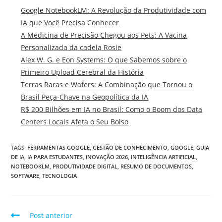
Google NotebookLM: A Revolução da Produtividade com
IA que Você Precisa Conhecer
A Medicina de Precisão Chegou aos Pets: A Vacina
Personalizada da cadela Rosie
Alex W. G. e Eon Systems: O que Sabemos sobre o
Primeiro Upload Cerebral da História
Terras Raras e Wafers: A Combinação que Tornou o
Brasil Peça-Chave na Geopolítica da IA
R$ 200 Bilhões em IA no Brasil: Como o Boom dos Data
Centers Locais Afeta o Seu Bolso
TAGS
:
FERRAMENTAS GOOGLE
,
GESTÃO DE CONHECIMENTO
,
GOOGLE
,
GUIA
DE IA
,
IA PARA ESTUDANTES
,
INOVAÇÃO 2026
,
INTELIGÊNCIA ARTIFICIAL
,
NOTEBOOKLM
,
PRODUTIVIDADE DIGITAL
,
RESUMO DE DOCUMENTOS
,
SOFTWARE
,
TECNOLOGIA
Post anterior