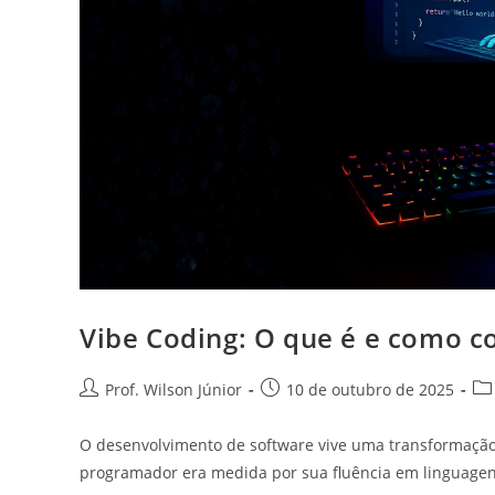
Vibe Coding: O que é e como 
Prof. Wilson Júnior
10 de outubro de 2025
O desenvolvimento de software vive uma transformação 
programador era medida por sua fluência em linguage