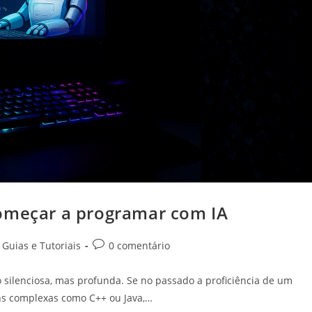
começar a programar com IA
Guias e Tutoriais
0 comentário
silenciosa, mas profunda. Se no passado a proficiência de um
ns complexas como C++ ou Java,…