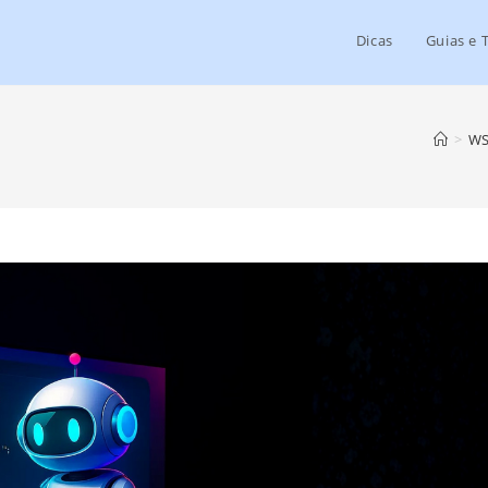
Dicas
Guias e 
>
WS 